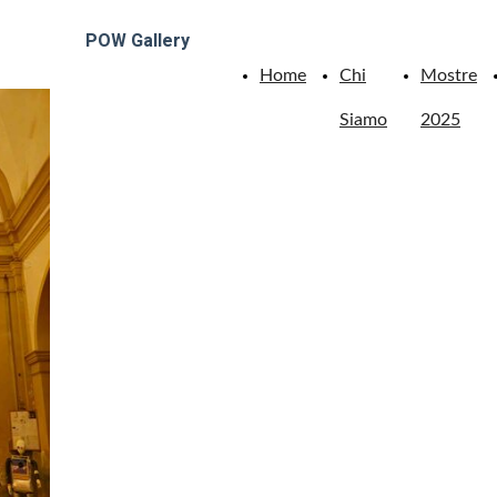
POW Gallery
Home
Chi
Mostre
Siamo
2025
Arte che ispira e
sorprende.
POW Gallery, nuova location situata
nella storica chiesa di San Carlo a
Piovà Massaia (AT), offre
un'esperienza unica che fonde arte,
spiritualità e modernità
contemporanea.